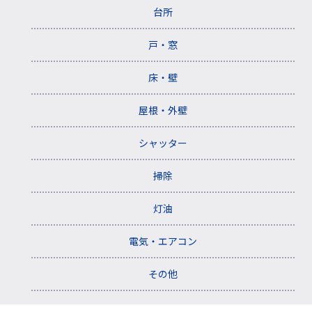
台所
戸・窓
床・壁
屋根・外壁
シャッター
掃除
灯油
電気・エアコン
その他