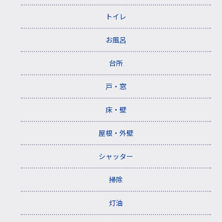
トイレ
お風呂
台所
戸・窓
床・壁
屋根・外壁
シャッター
掃除
灯油