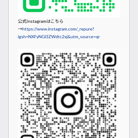
公式Instagramはこちら
→
https://www.instagram.com/_repure?
igsh=NXFyNGl3ZWdtc2xj&utm_source=qr