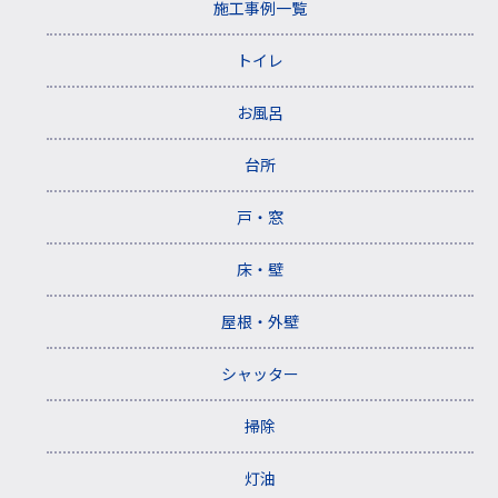
施工事例一覧
トイレ
お風呂
台所
戸・窓
床・壁
屋根・外壁
シャッター
掃除
灯油