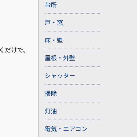
台所
戸・窓
床・壁
くだけで、
屋根・外壁
シャッター
掃除
灯油
電気・エアコン