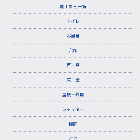
施工事例一覧
トイレ
お風呂
台所
戸・窓
床・壁
屋根・外壁
シャッター
掃除
灯油