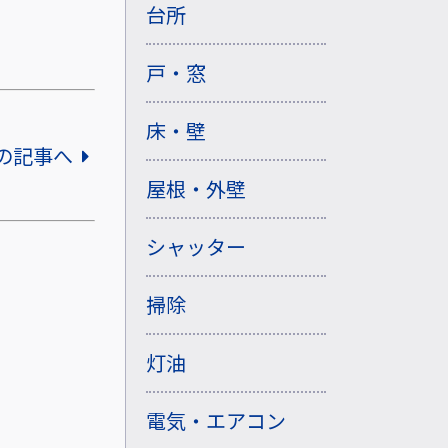
台所
戸・窓
床・壁
の記事へ
屋根・外壁
シャッター
掃除
灯油
電気・エアコン