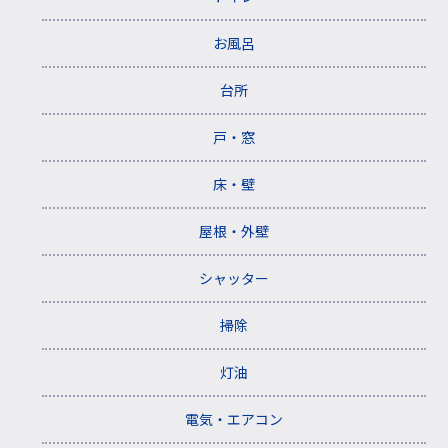
お風呂
台所
戸・窓
床・壁
屋根・外壁
シャッター
掃除
灯油
電気・エアコン