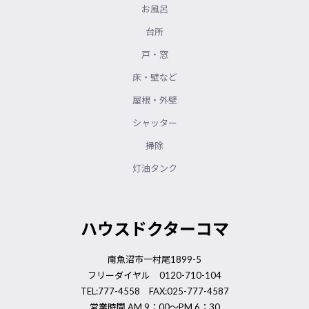
お風呂
台所
戸・窓
床・壁など
屋根・外壁
シャッター
掃除
灯油タンク
ハウスドクターコマ
南魚沼市一村尾1899-5
フリーダイヤル 0120-710-104
TEL:777-4558 FAX:025-777-4587
営業時間 AM.9：00～PM.6：30