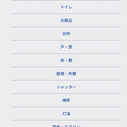
トイレ
お風呂
台所
戸・窓
床・壁
屋根・外壁
シャッター
掃除
灯油
電気・エアコン