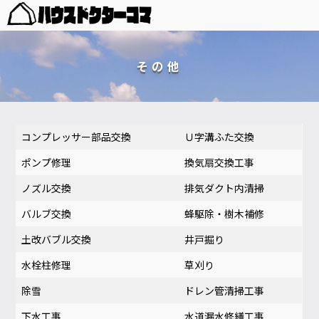
その他
コンプレッサー部品交換
Ｕ字溝ふた交換
ポンプ修理
換気扇交換工事
ノズル交換
排気ダクト内清掃
バルブ交換
蜂駆除・樹木補修
土改バブル交換
井戸掘り
水栓柱修理
草刈り
除雪
ドレン管清掃工事
下水工事
水道漏水修繕工事